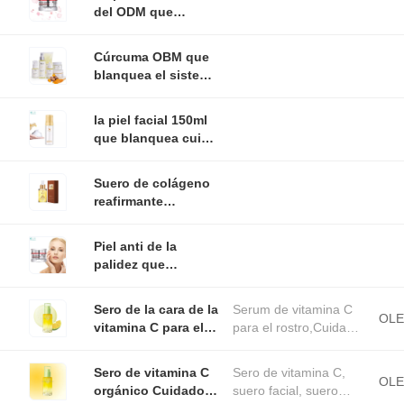
portátil
del ODM que
blanqueaba
cuidado fijó
Cúrcuma OBM que
práctico inofensivo
blanquea el sistema
de la estupidez anti
del cuidado de piel,
productos no
la piel facial 150ml
tóxicos del cuidado
que blanquea cuida
de la cara del acné
la espuma de
anti
limpiamiento para
Suero de colágeno
hidratar
reafirmante
blanqueador
portátil
Piel anti de la
antienvejecimiento
palidez que
inofensivo
blanquea la crema
de cara del cuidado
Sero de la cara de la
Serum de vitamina C
50g Multiscene
OL
vitamina C para el
para el rostro,Cuidado
cuidado de la piel
de la piel
coreana hidratante
coreano,serum de
Sero de vitamina C
Sero de vitamina C,
antienvejecimiento
vitamina C para el
OL
orgánico Cuidado
suero facial, suero
Sero de vitamina C
rostro