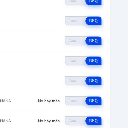
RFQ
RFQ
RFQ
RFQ
RFQ
EHANA
No hay más
RFQ
EHANA
No hay más
RFQ