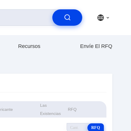
Recursos
Envíe El RFQ
Las
ricante
RFQ
Existencias
RFQ