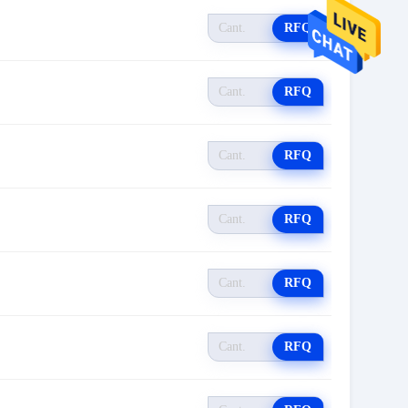
RFQ
RFQ
RFQ
RFQ
RFQ
RFQ