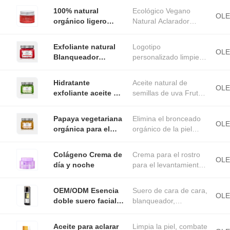
blanqueadora para
La piel brillante y
piel saludable e
las axilas del
100% natural
Ecológico Vegano
reduce el
incluso.
OL
cuerpo Axilas
orgánico ligero
Natural Aclarador
bronceado.
Rodillas
batido para labios
Hidratante Hidratante
de manzana
Tratamiento Duradero
Exfoliante natural
Logotipo
vitamina C péptido
Terapia Intensiva Báls
OL
Blanqueador
personalizado limpieza
hidratado brillante
orgánico Papaya
profunda exfoliante
todo el día
sandía pomelo fruta
suave blanqueamiento
hidratante bálsamo
Hidratante
Aceite natural de
café Peinado facial
orgánico sandía
OL
labial
exfoliante aceite de
semillas de uva Frutas
y corporal
exfoliante
semilla de uva de
Calmante después del
arena volcánica
sol Reparación
Papaya vegetariana
Elimina el bronceado
elimina la piel
Brillante Brillante exf
OL
orgánica para el
orgánico de la piel
muerta blanqueador
rostro manchas
muerta Vitaminas
orgánico exfoliante
oscuras
minerales Purifica
para el cuerpo
Colágeno Crema de
Crema para el rostro
blanqueador
exfoliante aclarador Pa
OL
día y noche
para el levantamiento
exfoliante fruta
y el envejecimiento
azúcar exfoliante
corporal
OEM/ODM Esencia
Suero de cara de cara,
OL
doble suero facial
blanqueador,
antienvejecimiento
aclarador, reduce la
5% niacinamida
hiperpigmentación
Aceite para aclarar
Limpia la piel, combate