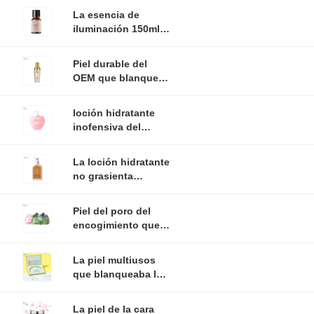
insípido de la
La esencia de
máscara facial del
iluminación 150ml
cuidado
de la piel multiusos
práctica para quita
Piel durable del
amarillear
OEM que blanquea
el cuidado que
consolida el suero
loción hidratante
antienvejecedor
inofensiva del
con el casquillo del
cuerpo 380ml,
oro 24K
loción de
La loción hidratante
ablandamiento
no grasienta
multifuncional de la
durable del cuerpo,
piel
acelera la leche del
Piel del poro del
cuerpo de la
encogimiento que
almendra de la
blanquea el
absorción
cuidado Clay
La piel multiusos
Cleanser For
que blanqueaba las
Exfoliating
ampollas fijó
Smoothing
oscuridad anti
La piel de la cara