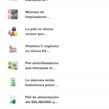
oxidación anti 25ml
de la máscara facial
Máscara de
de la hoja de la
limpiamiento
fruta del cuidado
profunda inodora
del fango de
La piel no tóxica
Multiscene, Clay
unisex que
Face Mask
blanqueaba la
hidratante
máscara del fango
Vitamina C orgánica
del cuidado fijó
no tóxica Kit
para reduce
Multiscene For
espinilla
Whitening facial
Piel antiinflamatoria
que blanquea el
cuidado, máscara
profunda del fango
La máscara ácida
del árbol del té del
hialurónica práctica
alimento
portátil del gel,
Multiscene pela
Piel de alimentación
blanquear la
del BALNEARIO que
máscara
blanquea no tóxico