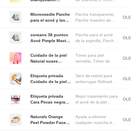
deportes oscuros
Antienvejecimiento
para blanquear la cara
crema
Vitamina C Crema
blanqueadora
Microneedle Parche
Parche transparente,
Brillante Hidratante
OL
antienvejecimiento
para el acné y las
Parche maestro de
Crema facial para el
vitamina c
espinillas para el
acné con espinillas,
daño solar
tratamiento de la
Parche de acné con
coreano 36 puntos
Parche para el acné
piel Cubierta con
espinillas hidrocollo
OL
Acné Pimple Master
de la espinilla, Parche
parche transparente
Patch Acné
para el acné de la
100% hidrocolloide
Invisible Cobertura
espinilla maestro,
Cuidado de la piel
Tóner para piel
microneedle
Parche para el acn
OL
Natural suave
sensible, Tóner de
hidrocolloide
clarificante
limpieza AHA, tóner
Pimple Acné Parche
tonificante con
facial
Etiqueta privada
Sero de retinol para
Apple Peeling
OL
Cuidado de la piel
antiarrugas Refinado
exfoliante AHA
natural Retinol
de poros Reaparición
limpiador de tono
Bakuchiol Facial
de la superficie Sero
facial
Etiqueta privada
Mejor tratamiento para
suaviza líneas finas
facial aclarado
OL
Cara Pecas negras
el acné de la piel
y arrugas
Acné Desvanecerse
negra contra las
Reparación de
Mancha oscura
arrugas y el
blanqueamiento
Naturals Orange
Ayuda a eliminar
Eliminación de
envejecimiento
OL
Suero facial
Peel Powder Face
cualquier mancha en
corrector Crema
Blanqueamient
Pack. 100% natural.
la piel y da un tono de