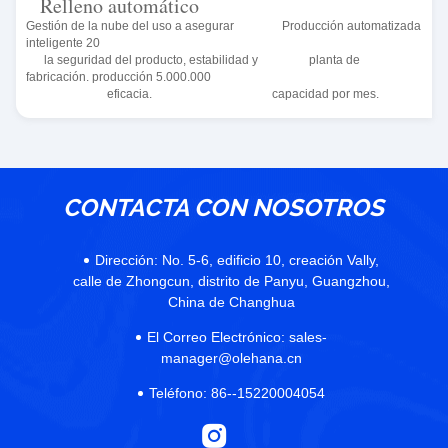
Relleno automático
Gestión de la nube del uso a asegurar Producción automatizada
inteligente 20
la seguridad del producto, estabilidad y planta de
fabricación. producción 5.000.000
eficacia. capacidad por mes.
CONTACTA CON NOSOTROS
Dirección:
No. 5-6, edificio 10, creación Vally,
calle de Zhongcun, distrito de Panyu, Guangzhou,
China de Changhua
El Correo Electrónico:
sales-
manager@olehana.cn
Teléfono:
86--15220004054