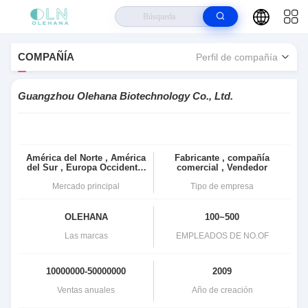
Hogar
>
Guangzhou Olehana Biotechnology Co., Ltd. Perfil De Compañía
COMPAÑÍA
Perfil de compañía
Guangzhou Olehana Biotechnology Co., Ltd.
América del Norte , América
Fabricante , compañía
del Sur , Europa Occidental
comercial , Vendedor
, Europa Oriental , Asia
Oriental , Sudeste de Asia ,
Mercado principal
Tipo de empresa
Medio Oriente , África , En
todo el mundo
OLEHANA
100~500
Las marcas
EMPLEADOS DE NO.OF
10000000-50000000
2009
Ventas anuales
Año de creación