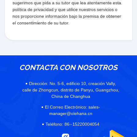
sugerimos que pida a su tutor que lea atentamente esta
política de privacidad y que utilice nuestros servicios o
nos proporcione información bajo la premisa de obtener
el consentimiento de su tutor.
CONTACTA CON NOSOTROS
Dirección:
No. 5-6, edificio 10, creación Vally,
calle de Zhongcun, distrito de Panyu, Guangzhou,
China de Changhua
El Correo Electrónico:
sales-
manager@olehana.cn
Teléfono:
86--15220004054