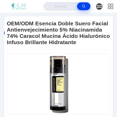
Hogar
>
Productos
>
Blanquear Cuidado De Piel
>
OEM/ODM Esencia
Doble Suero Facial Antienvejecimiento 5% Niacinamida 74% Caracol
OEM/ODM Esencia Doble Suero Facial
Mucina Ácido Hialurónico Infuso Brillante Hidratante
Antienvejecimiento 5% Niacinamida
74% Caracol Mucina Ácido Hialurónico
Infuso Brillante Hidratante