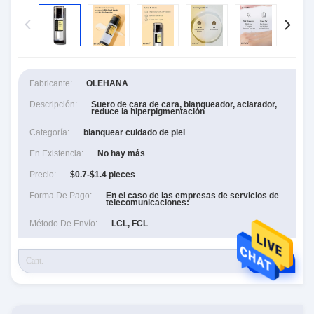
Fabricante:
OLEHANA
Descripción:
Suero de cara de cara, blanqueador, aclarador,
reduce la hiperpigmentación
Categoría:
blanquear cuidado de piel
En Existencia:
No hay más
Precio:
$0.7-$1.4 pieces
Forma De Pago:
En el caso de las empresas de servicios de
telecomunicaciones:
Método De Envío:
LCL, FCL
RFQ