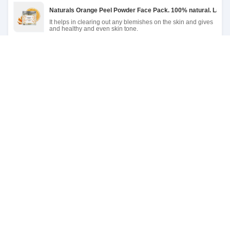
Naturals Orange Peel Powder Face Pack. 100% natural. La piel
It helps in clearing out any blemishes on the skin and gives
and healthy and even skin tone.
100% natural orgánico ligero batido para labios de manzana vit
Organic Natural Vegan Lightening Moisturizer Hydrating
Long Lasting Treatment Intense Therapy Apple Lip Balm
Exfoliante natural Blanqueador orgánico Papaya sandía pomelo
Custom Logo Deep Cleaning Gently Exfoliating Whitening
Organic Watermelon Face Body Scrub
Hidratante exfoliante aceite de semilla de uva de arena volcán
Natural Grape Seed Oil Fruit Soothing After-Sun Repair
Brighten Glowing Body Scrub Exfoliating
Papaya vegetariana orgánica para el rostro manchas oscuras b
Organic Tan Removal Dead Skin Vitamin Minerals Purifies
Exfoliating Brightening Papaya Body Scrub