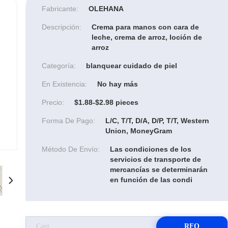
Fabricante:
OLEHANA
Descripción:
Crema para manos con cara de
leche, crema de arroz, loción de
arroz
Categoría:
blanquear cuidado de piel
En Existencia:
No hay más
Precio:
$1.88-$2.98 pieces
Forma De Pago:
L/C, T/T, D/A, D/P, T/T, Western
Union, MoneyGram
Método De Envío:
Las condiciones de los
servicios de transporte de
mercancías se determinarán
en función de las condi
RFQ