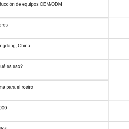
ducción de equipos OEM/ODM
eres
ngdong, China
Qué es eso?
a para el rostro
000
ltos