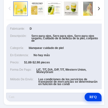
Fabricante:
D
Descripción:
Sero para ojos, Sero para ojos, Sero para ojos
vegano, Cuidado de la belleza de la piel, conjunto
de
Categoría:
blanquear cuidado de piel
En Existencia:
No hay más
Precio:
$1.88-$2.98 pieces
Forma De Pago:
L/C, T/T, D/A, D/P, T/T, Western Union,
MoneyGram
Método De Envío:
Las condiciones de los servicios de
transporte de mercancías se determinarán
en función de las condi
RFQ