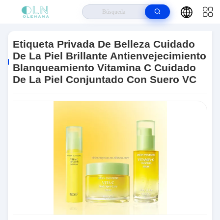
Hogar
>
Productos
>
Blanquear Cuidado De Piel
>
Etiqueta Privada De
Belleza Cuidado De La Piel Brillante Antienvejecimiento Blanqueamiento
Etiqueta Privada De Belleza Cuidado
Vitamina C Cuidado De La Piel Conjuntado Con Suero VC
De La Piel Brillante Antienvejecimiento
Blanqueamiento Vitamina C Cuidado
De La Piel Conjuntado Con Suero VC