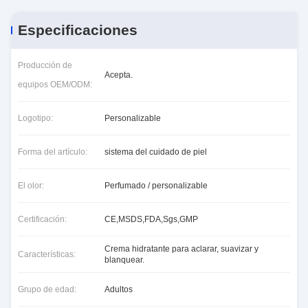
Especificaciones
Producción de
Acepta.
equipos OEM/ODM:
Logotipo:
Personalizable
Forma del artículo:
sistema del cuidado de piel
El olor:
Perfumado / personalizable
Certificación:
CE,MSDS,FDA,Sgs,GMP
Crema hidratante para aclarar, suavizar y
Características:
blanquear.
Grupo de edad:
Adultos