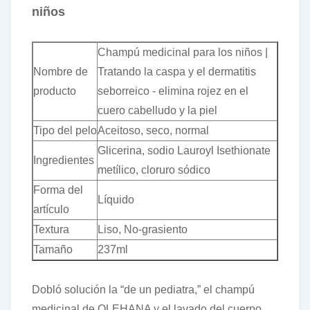
niños
Champú medicinal para los niños |
Nombre de
Tratando la caspa y el dermatitis
producto
seborreico - elimina rojez en el
cuero cabelludo y la piel
Tipo del pelo
Aceitoso, seco, normal
Glicerina, sodio Lauroyl Isethionate
Ingredientes
metílico, cloruro sódico
Forma del
Líquido
artículo
Textura
Liso, No-grasiento
Tamaño
237ml
Dobló solución la “de un pediatra,” el champú
medicinal de OLEHANA y el lavado del cuerpo