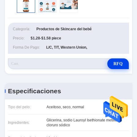
Categoría:
Productos de Skincare del bebé
Precio:
$1.28-$1.58 piece
Forma De Pago:
L/C, T/T, Western Union,
RFQ
Especificaciones
Tipo del pelo:
Aceitoso, seco, normal
Glicerina, sodio Lauroyl Isethionate metílico,
Ingredientes:
cloruro sódico