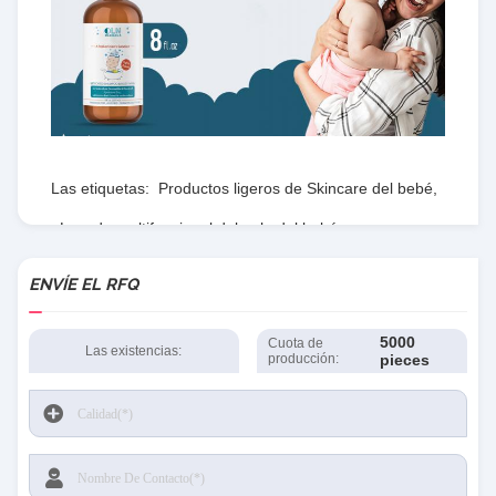
Las etiquetas:
Productos ligeros de Skincare del bebé
,
Lavado multifuncional del pelo del bebé
,
Los niños tratan el champú con suavidad Multiscene
ENVÍE EL RFQ
5000
Cuota de
Las existencias:
producción:
pieces