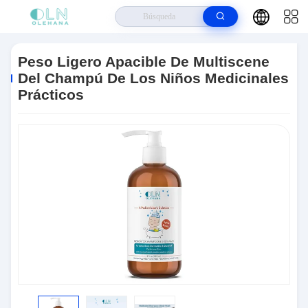
Hogar
>
Productos
>
Productos De Skincare Del Bebé
>
Peso Ligero
Apacible De Multiscene Del Champú De Los Niños Medicinales Prácticos
Peso Ligero Apacible De Multiscene
Del Champú De Los Niños Medicinales
Prácticos