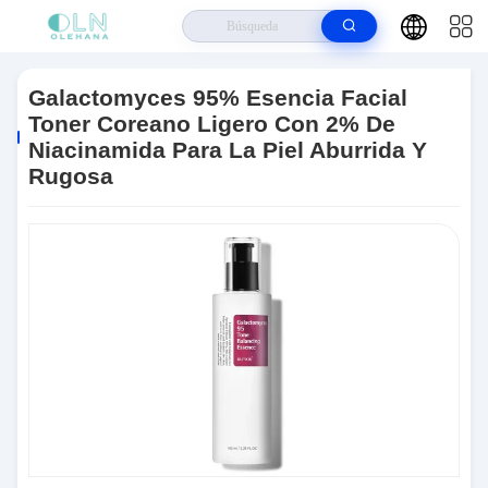
Hogar
>
Productos
>
Cuidado De La Piel Antienvejecimiento
>
Galactomyces 95% Esencia Facial Toner Coreano Ligero Con 2% De
Galactomyces 95% Esencia Facial
Niacinamida Para La Piel Aburrida Y Rugosa
Toner Coreano Ligero Con 2% De
Niacinamida Para La Piel Aburrida Y
Rugosa