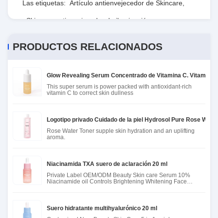
Las etiquetas:
Artículo antienvejecedor de Skincare
,
Skincare antienvejecedor de iluminación
,
Esencia facial de consolidación inofensiva
PRODUCTOS RELACIONADOS
Glow Revealing Serum Concentrado de Vitamina C. Vitamina C
This super serum is power packed with antioxidant-rich
vitamin C to correct skin dullness
Logotipo privado Cuidado de la piel Hydrosol Pure Rose Water
Rose Water Toner supple skin hydration and an uplifting
aroma.
Niacinamida TXA suero de aclaración 20 ml
Private Label OEM/ODM Beauty Skin care Serum 10%
Niacinamide oil Controls Brightening Whitening Face
Serum
Suero hidratante multihyalurónico 20 ml