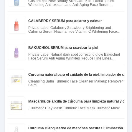
Customized New Beauty Skin Care 5 in 1 acial serum
Whitening Anti-oxidant and Anti Aging Face Serum
hyaluronic acid Seru
CALABERRY SERUM para aclarar y calmar
Private Label Calaberry Strawberry Brightening and
Calming Serum Niacinamide Vitamin C Whitening Face
Skin Care Serum
BAKUCHIOL SERUM para suavizar la piel
Private Label Natural dark spot correcting glow Bakuchiol
Face Serum Anti Aging Wrinkles Reduce Fine Lines
Bakuchiol Ser
Curcuma natural para el cuidado de la piel, limpiador de cara,
Cleansing Balm Turmeric Face Cleanser Makeup Remover
Balm
Mascarilla de arcilla de cúrcuma para limpieza natural y orgá
. Turmeric Clay Mask Turmeric Face Mask Turmeric Mask
Curcuma Blanqueador de manchas oscuras Eliminación de la ca