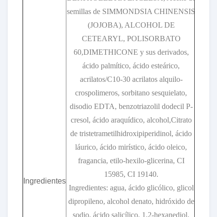
semillas de SIMMONDSIA CHINENSIS
(JOJOBA), ALCOHOL DE
CETEARYL, POLISORBATO
60,DIMETHICONE y sus derivados,
ácido palmítico, ácido esteárico,
acrilatos/C10-30 acrilatos alquilo-
crospolimeros, sorbitano sesquielato,
disodio EDTA, benzotriazolil dodecil P-
cresol, ácido araquídico, alcohol,Citrato
de tristetrametilhidroxipiperidinol, ácido
láurico, ácido mirístico, ácido oleico,
fragancia, etilo-hexilo-glicerina, CI
15985, CI 19140.
Ingredientes
Ingredientes: agua, ácido glicólico, glicol
dipropileno, alcohol denato, hidróxido de
sodio, ácido salicílico, 1,2-hexanediol,