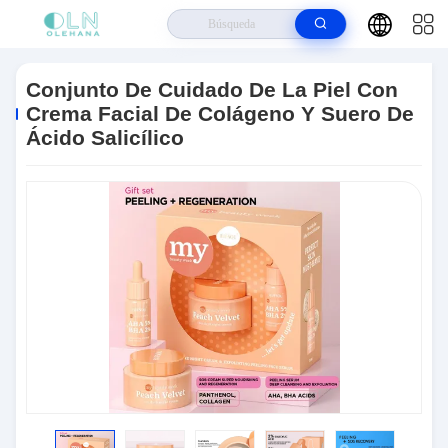
Hogar
>
Productos
>
Sistema Del Cuidado De Piel
>
Conjunto De
Cuidado De La Piel Con Crema Facial De Colágeno Y Suero De Ácido
Conjunto De Cuidado De La Piel Con
Salicílico
Crema Facial De Colágeno Y Suero De
Ácido Salicílico