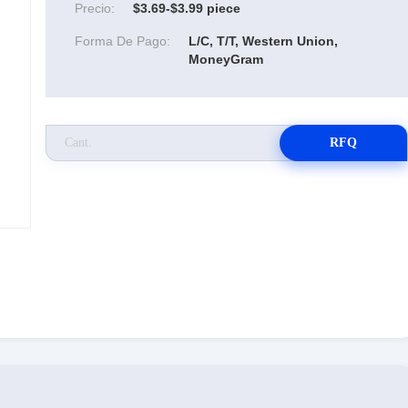
Precio:
$3.69-$3.99 piece
Forma De Pago:
L/C, T/T, Western Union,
MoneyGram
RFQ